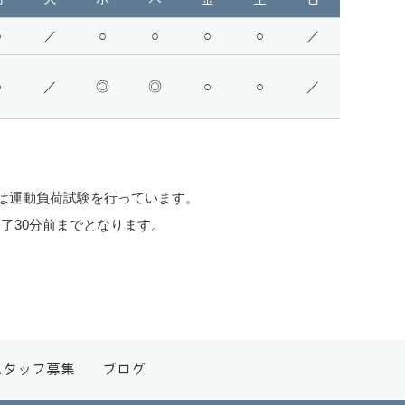
○
／
○
○
○
○
／
○
／
◎
◎
○
○
／
17:30は運動負荷試験を行っています。
了30分前までとなります。
スタッフ募集
ブログ