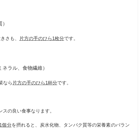
質）
大きさも、
片方の手のひら
1
枚分
です。
ミネラル、食物繊維）
菜なら
片方の手のひら
1
杯分
です。
ンスの良い食事なります。
1
個分
を摂れると、炭水化物、タンパク質等の栄養素のバラン