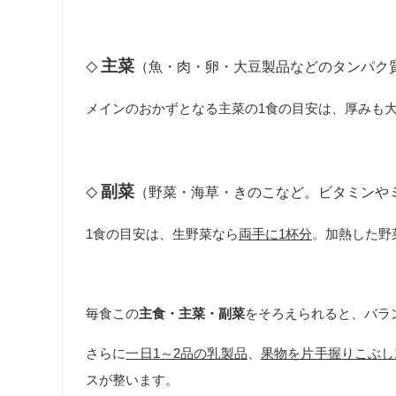
主菜
（魚・肉・卵・大豆製品などのタンパク
◇
メインのおかずとなる主菜の
1
食の目安は、厚みも
副菜
（野菜・海草・きのこなど。ビタミンや
◇
1食の目安は、生野菜なら
両手に
1
杯分
。加熱した野
毎食この
主食・主菜・副菜
をそろえられると、バラ
さらに
一日
1
～
2
品の乳製品
、
果物を片手握りこぶし
スが整います。