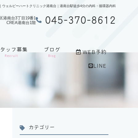
｜ウェルビーハートクリニック港南台｜港南台駅徒歩4分の内科・循環器内科
045-370-8612
南区港南台3丁目19番1
CREA港南台1階
スタッフ募集
ブログ
WEB予約
Recruit
Blog
LINE
カテゴリー