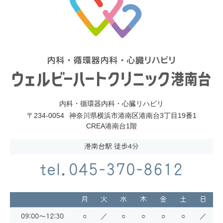
内科・循環器内科・心臓リハビリ
〒234-0054
神奈川県横浜市港南区港南台3丁目19番1
CREA港南台1階
港南台駅 徒歩4分
tel.045-370-8612
月
火
水
木
金
土
日
09:00～12:30
○
／
○
○
○
○
／